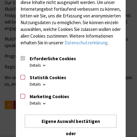
diese Inhalte nicht ausgespielt werden.
Um unser
Our UNC partner MultiPark from Lund invites us to join the
Internetangebot fortlaufend verbessern zu können,
MultiPark Annual Retreat 2026 from Thursday, September 3 to
Friday, September 4 at Hotel Öresund in Landskrona. We hope this
bitten wir Sie, uns die Erfassung von anonymisierten
will be a wonderful opportunity to connect, exchange ideas, and
Nutzungsdaten zu ermöglichen.
Sie können einzeln
engage with the MultiPark community.
auswählen, welche Cookies Sie zulassen wollen oder
allen Cookies zustimmen. Weitere Informationen
MultiPark is pleased to cover accommodation costs for up to two
erhalten Sie in unserer
Datenschutzerklärung
.
speakers and four researchers/students.
Programme:
MultiPark Annual Retreat 2026 | MultiPark
Erforderliche Cookies
Details
Registration:
2026 MultiPark Retreat Registration
Statistik Cookies
We very much hope that you and your colleagues will be able to join
us, and we look forward to welcoming you to the retreat.
Details
Marketing Cookies
Details
zurück
Eigene Auswahl bestätigen
oder