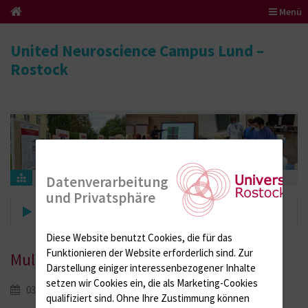
Menü
United Neuroscience Campus Lund –
Rostock
Events
News-Details
Datenverarbeitung
und Privatsphäre
News-Details
Diese Website benutzt Cookies, die für das
Funktionieren der Website erforderlich sind.
Zur
MultiPark Retreat 2026 in Lund
Darstellung einiger interessenbezogener Inhalte
setzen wir Cookies ein, die als Marketing-Cookies
03. September 2026
qualifiziert sind. Ohne Ihre Zustimmung können